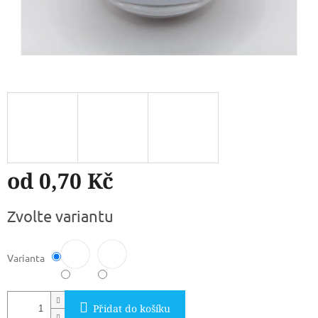
od
0,70 Kč
Měrná
Zvolte variantu
cena:
Varianta
Přidat do košíku