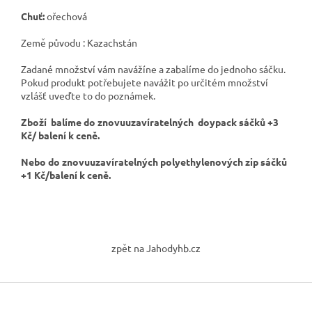
Chuť:
ořechová
Země původu : Kazachstán
Zadané množství vám navážíne a zabalíme do jednoho sáčku.
Pokud produkt potřebujete navážit po určitém množství
vzlášť uveďte to do poznámek.
Zboží balíme do znovuuzavíratelných doypack sáčků +3
Kč/ balení k ceně.
Nebo do znovuuzavíratelných polyethylenových zip sáčků
+1 Kč/balení k ceně.
Z
á
zpět na Jahodyhb.cz
p
a
t
í