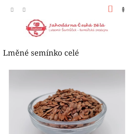
Přejít
NÁKU
na
obsah
KOŠÍK
Lměné semínko celé