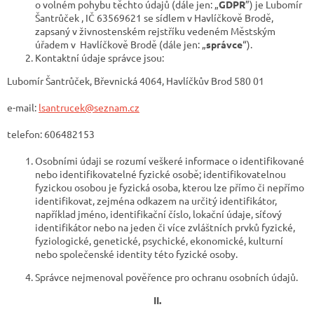
o volném pohybu těchto údajů (dále jen: „
GDPR
”) je Lubomír
Šantrůček , IČ 63569621 se sídlem v Havlíčkově Brodě,
zapsaný v živnostenském rejstříku vedeném Městským
úřadem v Havlíčkově Brodě (dále jen: „
správce
“).
Kontaktní údaje správce jsou:
Lubomír Šantrůček, Břevnická 4064, Havlíčkův Brod 580 01
e-mail:
lsantrucek@seznam.cz
telefon: 606482153
Osobními údaji se rozumí veškeré informace o identifikované
nebo identifikovatelné fyzické osobě; identifikovatelnou
fyzickou osobou je fyzická osoba, kterou lze přímo či nepřímo
identifikovat, zejména odkazem na určitý identifikátor,
například jméno, identifikační číslo, lokační údaje, síťový
identifikátor nebo na jeden či více zvláštních prvků fyzické,
fyziologické, genetické, psychické, ekonomické, kulturní
nebo společenské identity této fyzické osoby.
Správce nejmenoval pověřence pro ochranu osobních údajů.
II.