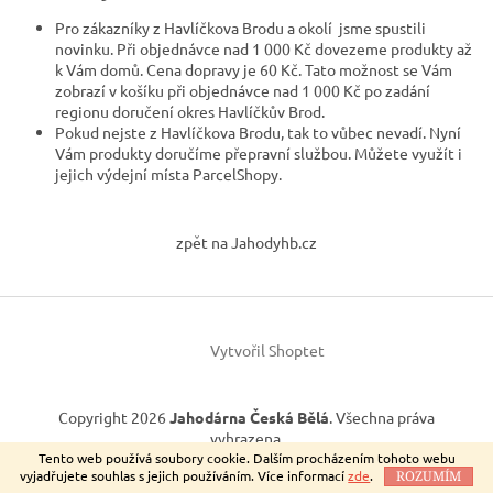
Pro zákazníky z Havlíčkova Brodu a okolí jsme spustili
novinku. Při objednávce nad 1 000 Kč dovezeme produkty až
k Vám domů. Cena dopravy je 60 Kč. Tato možnost se Vám
zobrazí v košíku při objednávce nad 1 000 Kč po zadání
regionu doručení okres Havlíčkův Brod.
Pokud nejste z Havlíčkova Brodu, tak to vůbec nevadí. Nyní
Vám produkty doručíme přepravní službou. Můžete využít i
jejich výdejní místa ParcelShopy.
Z
á
zpět na Jahodyhb.cz
p
a
t
í
Vytvořil Shoptet
Copyright 2026
Jahodárna Česká Bělá
. Všechna práva
vyhrazena.
Tento web používá soubory cookie. Dalším procházením tohoto webu
vyjadřujete souhlas s jejich používáním. Více informací
zde
.
ROZUMÍM