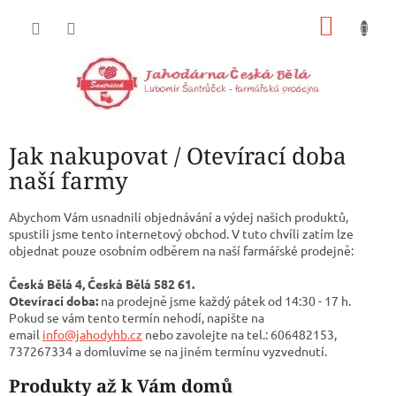
Přejít
NÁKU
na
obsah
KOŠÍK
Jak nakupovat / Otevírací doba
naší farmy
Abychom Vám usnadnili objednávání a výdej našich produktů,
spustili jsme tento internetový obchod. V tuto chvíli zatím lze
objednat pouze osobním odběrem na naší farmářské prodejně:
Česká Bělá 4, Česká Bělá 582 61.
Otevírací doba:
na prodejně jsme každý pátek od 14:30 - 17 h.
Pokud se vám tento termín nehodí, napište na
email
info@jahodyhb.cz
nebo zavolejte na tel.: 606482153,
737267334 a domluvíme se na jiném termínu vyzvednutí.
Produkty až k Vám domů