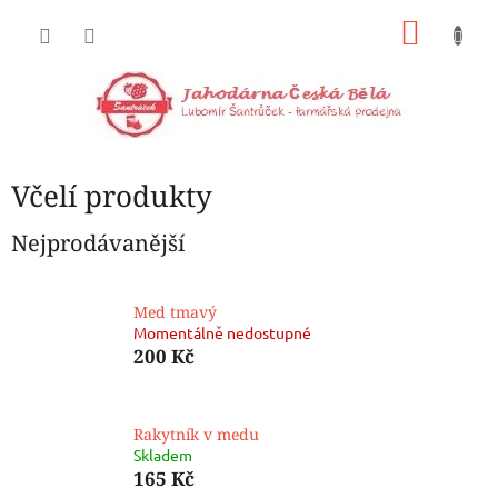
Přejít
NÁKU
na
obsah
KOŠÍK
Včelí produkty
Nejprodávanější
Med tmavý
Momentálně nedostupné
200 Kč
Rakytník v medu
Skladem
165 Kč