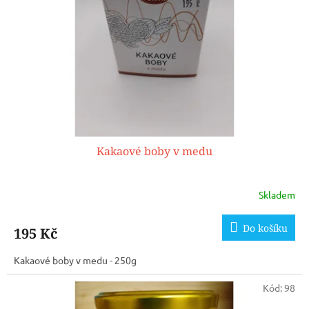
p
r
o
d
u
k
t
ů
Kakaové boby v medu
Skladem
Do košíku
195 Kč
Kakaové boby v medu - 250g
Kód:
98