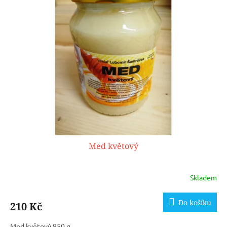
Med květový
Skladem
Do košíku
210 Kč
Med květový 950 g