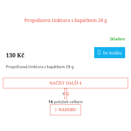
Propolisová tinktura s kapátkem 28 g
Skladem
Do košíku
130 Kč
Propolisová tinktura s kapátkem 28 g
NAČÍST DALŠÍ 4
S
1
2
t
O
r
16
položek celkem
v
á
l
NAHORU
n
á
k
o
d
v
Z
a
á