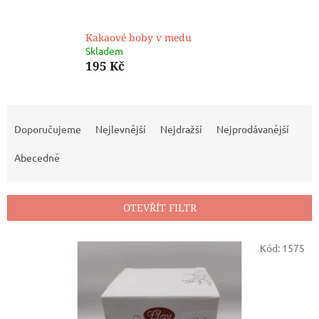
Kakaové boby v medu
Skladem
195 Kč
Ř
a
Doporučujeme
Nejlevnější
Nejdražší
Nejprodávanější
z
e
Abecedně
n
í
p
OTEVŘÍT FILTR
r
o
V
Kód:
1575
d
ý
u
p
k
i
t
s
ů