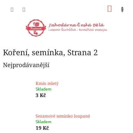
Přejít
NÁKU
na
obsah
KOŠÍK
Koření, semínka
, Strana 2
Nejprodávanější
Kmín mletý
Skladem
3 Kč
Sezamové semínko loupané
Skladem
19 Kč