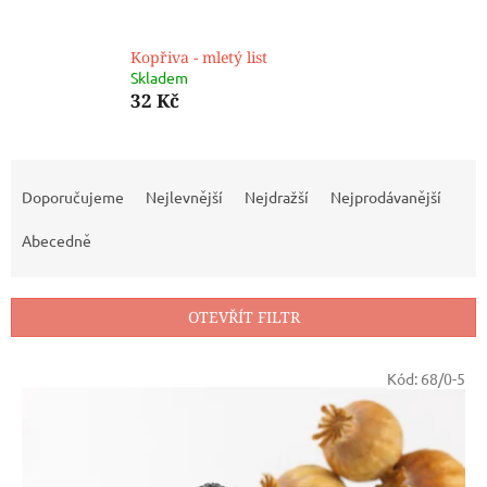
Kopřiva - mletý list
Skladem
32 Kč
Ř
a
Doporučujeme
Nejlevnější
Nejdražší
Nejprodávanější
z
e
Abecedně
n
í
p
OTEVŘÍT FILTR
r
o
V
Kód:
68/0-5
d
ý
u
p
k
i
t
s
ů