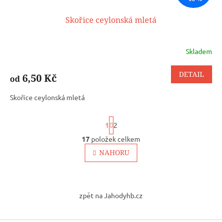
Skořice ceylonská mletá
Skladem
DETAIL
6,50 Kč
od
Skořice ceylonská mletá
S
1
2
t
r
17
položek celkem
O
á
v
NAHORU
n
l
k
o
á
v
Z
d
á
a
á
n
zpět na Jahodyhb.cz
c
p
í
í
a
p