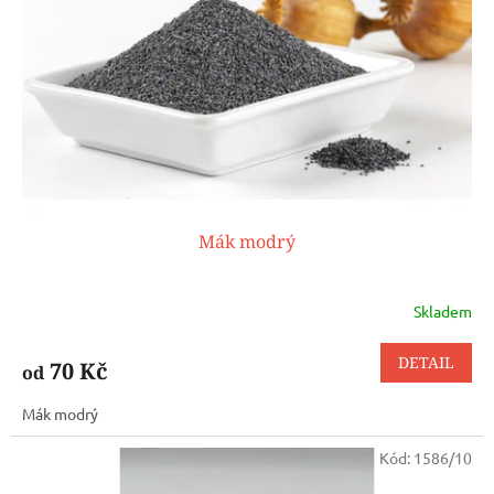
p
r
o
d
u
k
t
ů
Mák modrý
Skladem
DETAIL
70 Kč
od
Mák modrý
Kód:
1586/10