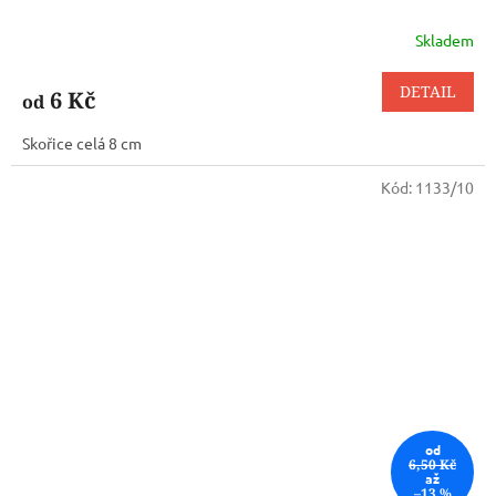
Skladem
DETAIL
6 Kč
od
Skořice celá 8 cm
Kód:
1133/10
od
6,50 Kč
až
–13 %