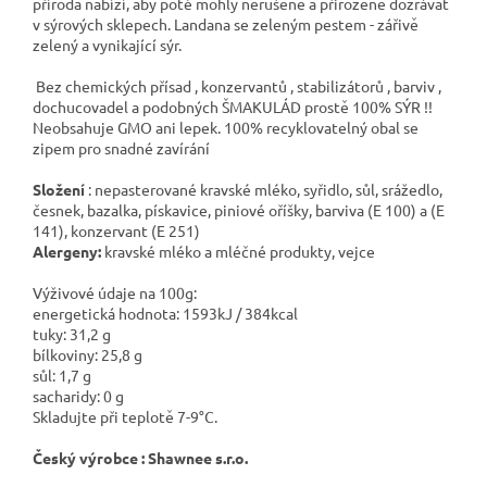
příroda nabízí, aby poté mohly nerušeně a přirozeně dozrávat
v sýrových sklepech. Landana se zeleným pestem - zářivě
zelený a vynikající sýr.
Bez chemických přísad , konzervantů , stabilizátorů , barviv ,
dochucovadel a podobných ŠMAKULÁD prostě 100% SÝR !!
Neobsahuje GMO ani lepek. 100% recyklovatelný obal se
zipem pro snadné zavírání
Složení
: nepasterované kravské mléko, syřidlo, sůl, srážedlo,
česnek, bazalka, pískavice, piniové oříšky, barviva (E 100) a (E
141), konzervant (E 251)
Alergeny:
kravské mléko a mléčné produkty, vejce
Výživové údaje na 100g:
energetická hodnota: 1593kJ / 384kcal
tuky: 31,2 g
bílkoviny: 25,8 g
sůl: 1,7 g
sacharidy: 0 g
Skladujte při teplotě 7-9°C.
Český výrobce : Shawnee s.r.o.