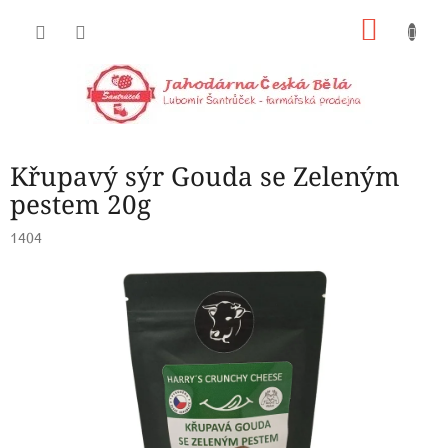
Přejít
NÁKU
na
obsah
KOŠÍK
Křupavý sýr Gouda se Zeleným
pestem 20g
1404