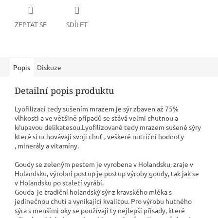
ZEPTAT SE
SDÍLET
Popis
Diskuze
Detailní popis produktu
Lyofilizací tedy sušením mrazem je sýr zbaven až 75%
vlhkosti a ve většině případů se stává velmi chutnou a
křupavou delikatesou.Lyofilizované tedy mrazem sušené sýry
které si uchovávají svoji chuť , veškeré nutriční hodnoty
, minerály a vitamíny.
Goudy se zeleným pestem je vyrobena v Holandsku, zraje v
Holandsku, výrobní postup je postup výroby goudy, tak jak se
v Holandsku po staletí vyrábí.
Gouda je tradiční holandský sýr z kravského mléka s
jedinečnou chutí a vynikající kvalitou. Pro výrobu hutného
sýra s menšími oky se používají ty nejlepší přísady, které