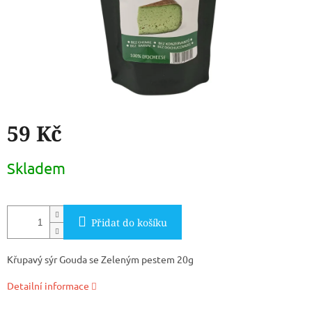
59 Kč
Měrná
Skladem
cena:
Přidat do košíku
Křupavý sýr Gouda se Zeleným pestem 20g
Detailní informace