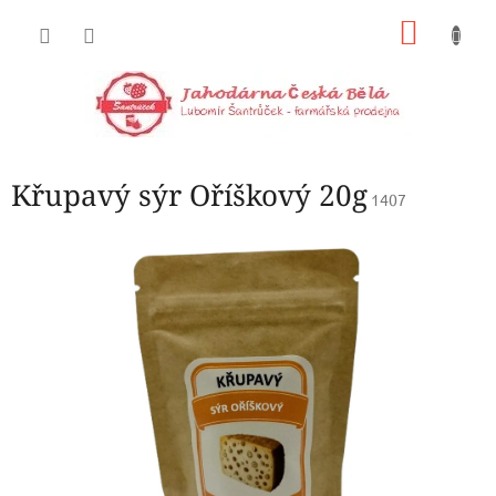
Přejít
NÁKU
na
obsah
KOŠÍK
Křupavý sýr Oříškový 20g
1407