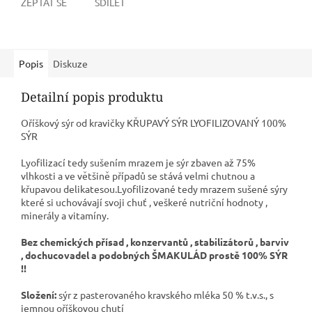
ZEPTAT SE
SDÍLET
Popis
Diskuze
Detailní popis produktu
Oříškový sýr od kravičky KŘUPAVÝ SÝR LYOFILIZOVANÝ 100%
SÝR
Lyofilizací tedy sušením mrazem je sýr zbaven až 75%
vlhkosti a ve většině případů se stává velmi chutnou a
křupavou delikatesou.Lyofilizované tedy mrazem sušené sýry
které si uchovávají svoji chuť , veškeré nutriční hodnoty ,
minerály a vitamíny.
Bez
chemických přísad , konzervantů , stabilizátorů , barviv
, dochucovadel a podobných ŠMAKULÁD
prostě 100% SÝR
!!
Složení:
sýr z pasterovaného kravského mléka 50 % t.v.s., s
jemnou oříškovou chutí