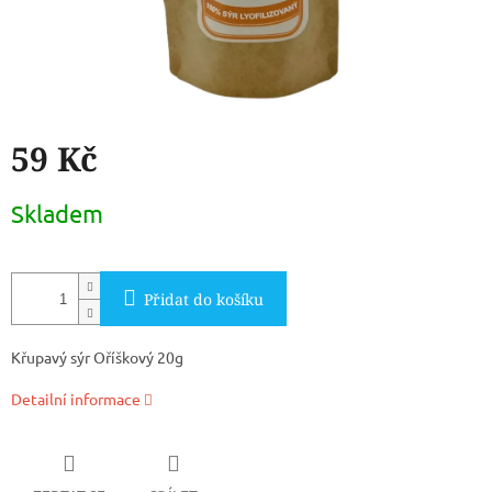
59 Kč
Měrná
Skladem
cena:
Přidat do košíku
Křupavý sýr Oříškový 20g
Detailní informace