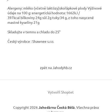
Alergeny: mléko (včetně laktózy)skořápkové plody Výživové
údaje na 100 g: energetická hodnota: 1662kJ /
397kcal bílkoviny 24g sůl 2g tuky:34 g, z toho nasycené
mastné kyseliny 21g
Skladujte v temnu a chladu do 25°
Český výrobce : Shawnee s.r.o.
Z
á
zpět na Jahodyhb.cz
p
a
t
í
Vytvořil Shoptet
Copyright 2026
Jahodárna Česká Bělá
. Všechna práva
vyhrazena.