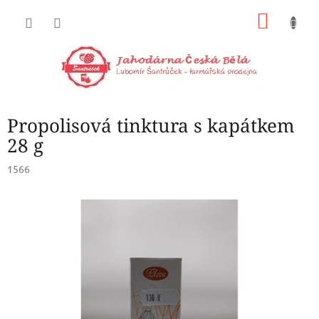
Přejít
NÁKU
na
obsah
KOŠÍK
Propolisová tinktura s kapátkem
28 g
1566