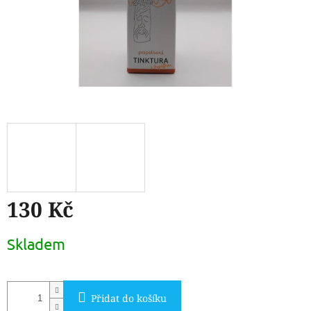
130 Kč
Měrná
Skladem
cena:
Přidat do košíku