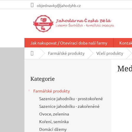
Přejít
objednavky@jahodyhb.cz
na
obsah
Jak nakupovat / Otevírací doba naší farmy
Konta
Domů
Farmářské produkty
Včelí produkty
P
Med
o
Přeskočit
s
Kategorie
kategorie
t
r
Farmářské produkty
a
Sazenice jahodníku - prostokořené
n
n
Sazenice jahodníku - zakořeněné
í
Ovoce, zelenina
p
Koření, semínka
a
Domácí džemy