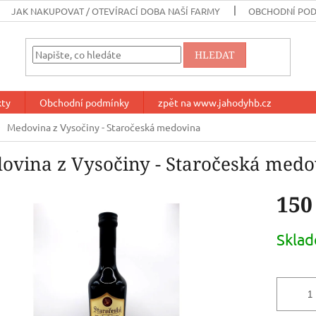
JAK NAKUPOVAT / OTEVÍRACÍ DOBA NAŠÍ FARMY
OBCHODNÍ PO
HLEDAT
kty
Obchodní podmínky
zpět na www.jahodyhb.cz
Medovina z Vysočiny - Staročeská medovina
ovina z Vysočiny - Staročeská medo
150
Měrná
Skla
cena: