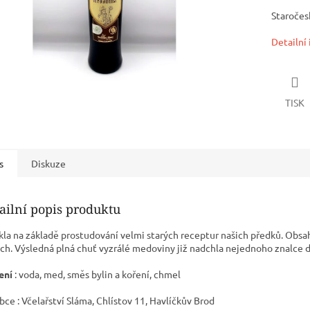
Staročes
Detailní
TISK
s
Diskuze
ailní popis produktu
kla na základě prostudování velmi starých receptur našich předků. Obsa
ch. Výsledná plná chuť vyzrálé medoviny již nadchla nejednoho znalce d
ení
: voda, med, směs bylin a koření, chmel
bce : Včelařství Sláma, Chlístov 11, Havlíčkův Brod