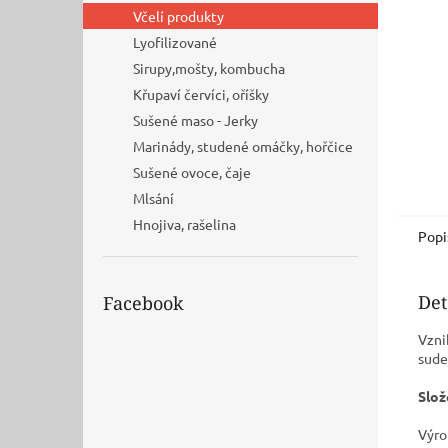
n
Včelí produkty
e
Lyofilizované
l
Sirupy,mošty, kombucha
Křupaví červíci, oříšky
Sušené maso - Jerky
Marinády, studené omáčky, hořčice
Sušené ovoce, čaje
Mlsání
Hnojiva, rašelina
Popi
Det
Facebook
Vzni
sude
Slož
Výro