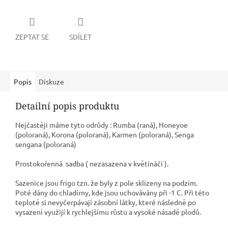
ZEPTAT SE
SDÍLET
Popis
Diskuze
Detailní popis produktu
Nejčastěji máme tyto odrůdy :
Rumba (raná), Honeyoe
(poloraná), Korona (poloraná), Karmen (poloraná), Senga
sengana (poloraná)
Prostokořenná sadba ( nezasazena v květináči ).
Sazenice jsou frigo tzn. že byly z pole sklizeny na podzim.
Poté dány do chladírny, kde jsou uchovávány při -1 C. Při této
teplotě si nevyčerpávají zásobní látky, které následně po
vysazení využijí k rychlejšímu růstu a vysoké násadě plodů.