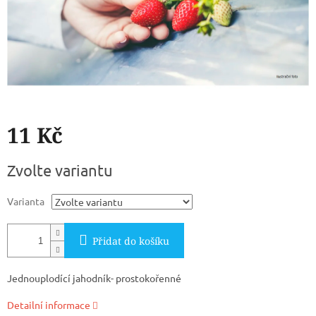
11 Kč
Měrná
Zvolte variantu
cena:
Varianta
Přidat do košíku
Jednouplodící jahodník- prostokořenné
Detailní informace