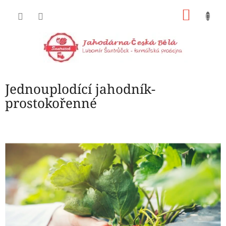
Přejít
NÁKU
na
obsah
KOŠÍK
Jednouplodící jahodník-
prostokořenné