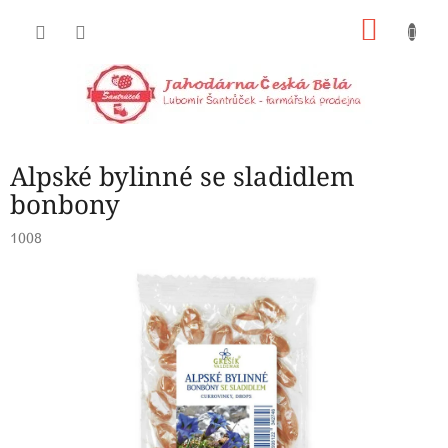
Přejít
NÁKU
na
obsah
KOŠÍK
Alpské bylinné se sladidlem
bonbony
1008