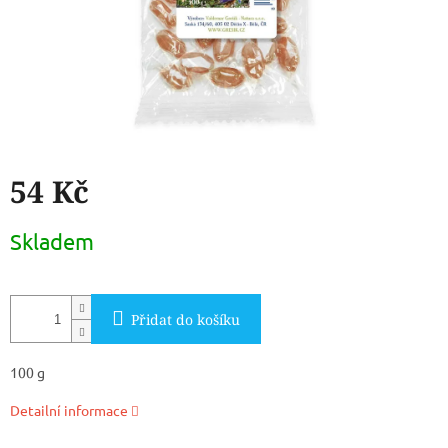
54 Kč
Měrná
Skladem
cena:
Přidat do košíku
100 g
Detailní informace