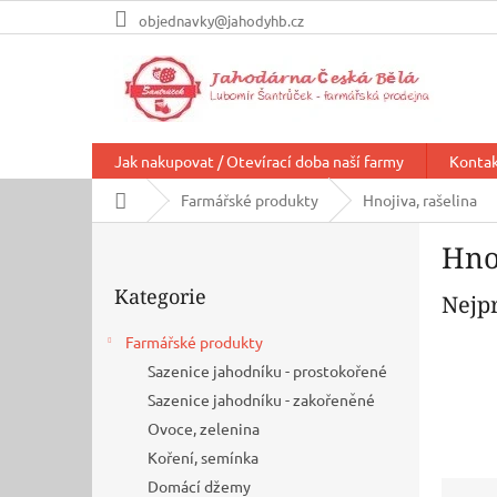
Přejít
objednavky@jahodyhb.cz
na
obsah
Jak nakupovat / Otevírací doba naší farmy
Konta
Domů
Farmářské produkty
Hnojiva, rašelina
P
Hno
o
Přeskočit
s
Kategorie
kategorie
Nejp
t
r
Farmářské produkty
a
Sazenice jahodníku - prostokořené
n
n
Sazenice jahodníku - zakořeněné
í
Ovoce, zelenina
p
Koření, semínka
a
Ř
Domácí džemy