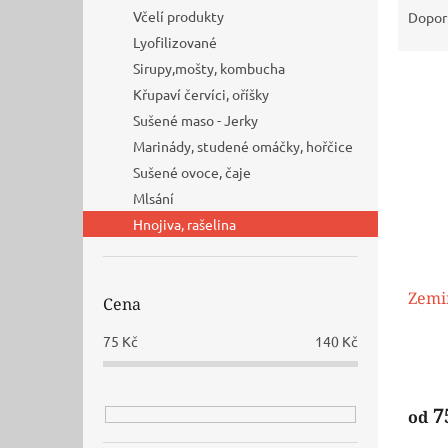
n
a
Včelí produkty
Dopor
e
z
Lyofilizované
l
e
Sirupy,mošty, kombucha
V
n
Křupaví červíci, oříšky
ý
í
p
Sušené maso - Jerky
p
i
r
Marinády, studené omáčky, hořčice
s
o
Sušené ovoce, čaje
p
d
Mlsání
r
u
Hnojiva, rašelina
o
k
d
t
u
ů
k
Zemi
Cena
t
ů
75
Kč
140
Kč
7
od