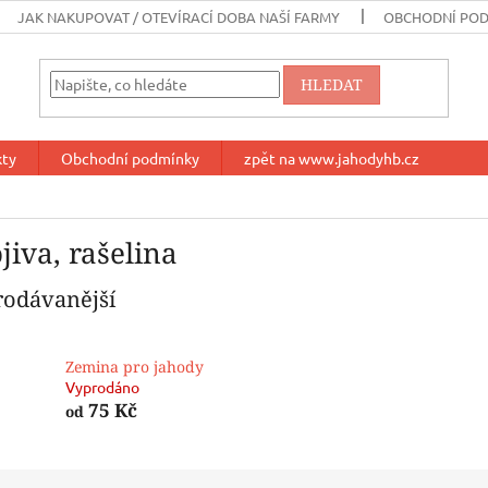
JAK NAKUPOVAT / OTEVÍRACÍ DOBA NAŠÍ FARMY
OBCHODNÍ PO
HLEDAT
kty
Obchodní podmínky
zpět na www.jahodyhb.cz
jiva, rašelina
rodávanější
Zemina pro jahody
Vyprodáno
75 Kč
od