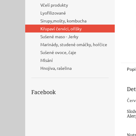
n
Včelí produkty
e
Lyofilizované
l
Sirupy,mošty, kombucha
Křupaví červíci, oříšky
Sušené maso - Jerky
Marinády, studené omáčky, hořčice
Sušené ovoce, čaje
Mlsání
Hnojiva, rašelina
Popi
Det
Facebook
Červ
Slož
Aler
Nutr