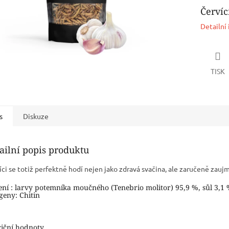
Červíc
Detailní
TISK
s
Diskuze
ailní popis produktu
íci se totiž perfektně hodí nejen jako zdravá svačina, ale zaručeně zauj
ení : larvy potemníka moučného (Tenebrio molitor) 95,9 %, sůl 3,1
geny: Chitin
iční hodnoty