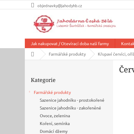
Přejít
objednavky@jahodyhb.cz
na
obsah
Jak nakupovat / Otevírací doba naší farmy
Konta
Domů
Farmářské produkty
Křupaví červíci, oří
P
Čer
o
Přeskočit
s
Kategorie
kategorie
t
r
Farmářské produkty
a
Sazenice jahodníku - prostokořené
n
n
Sazenice jahodníku - zakořeněné
í
Ovoce, zelenina
p
Koření, semínka
a
Domácí džemy