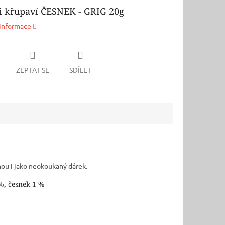
i křupaví ČESNEK - GRIG 20g
 informace
ZEPTAT SE
SDÍLET
mou i jako neokoukaný dárek.
 %, česnek 1 %