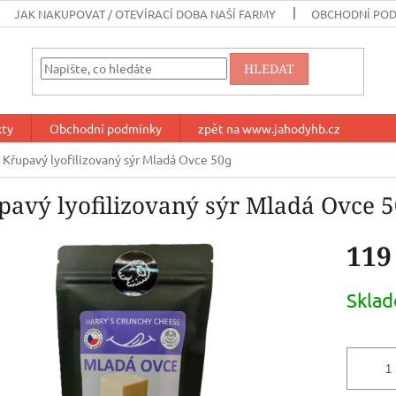
JAK NAKUPOVAT / OTEVÍRACÍ DOBA NAŠÍ FARMY
OBCHODNÍ PO
HLEDAT
kty
Obchodní podmínky
zpět na www.jahodyhb.cz
Křupavý lyofilizovaný sýr Mladá Ovce 50g
pavý lyofilizovaný sýr Mladá Ovce 
119
Měrná
Skla
cena: