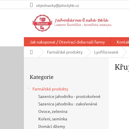
Přejít
objednavky@jahodyhb.cz
na
obsah
Jak nakupovat / Otevírací doba naší farmy
Konta
Domů
Farmářské produkty
Lyofilizované
P
Křu
o
Přeskočit
s
Kategorie
kategorie
t
r
Farmářské produkty
a
Sazenice jahodníku - prostokořené
n
n
Sazenice jahodníku - zakořeněné
í
Ovoce, zelenina
p
Koření, semínka
a
Domácí džemy