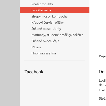
n
Včelí produkty
e
Lyofilizované
l
Sirupy,mošty, kombucha
Křupaví červíci, oříšky
Sušené maso - Jerky
Marinády, studené omáčky, hořčice
Sušené ovoce, čaje
Mlsání
Hnojiva, rašelina
Popi
Det
Facebook
Lyof
deli
vita
Slož