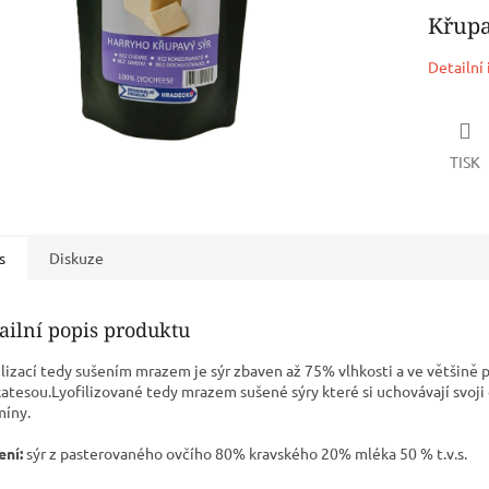
Křupa
Detailní
TISK
s
Diskuze
ailní popis produktu
ilizací tedy sušením mrazem je sýr zbaven až 75% vlhkosti a ve většině 
katesou.Lyofilizované tedy mrazem sušené sýry které si uchovávají svoji 
míny.
ení:
sýr z pasterovaného ovčího 80% kravského 20% mléka 50 % t.v.s.