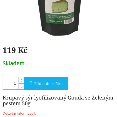
119 Kč
Měrná
Skladem
cena:
Přidat do košíku
Křupavý sýr lyofilizovaný Gouda se Zeleným
pestem 50g
Detailní informace