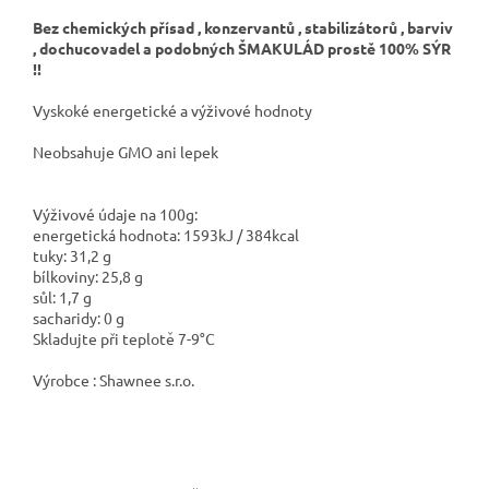
Bez
chemických přísad , konzervantů , stabilizátorů , barviv
, dochucovadel a podobných ŠMAKULÁD
prostě 100% SÝR
!!
Vyskoké energetické a výživové hodnoty
Neobsahuje GMO ani lepek
Výživové údaje na 100g:
energetická hodnota: 1593kJ / 384kcal
tuky: 31,2 g
bílkoviny: 25,8 g
sůl: 1,7 g
sacharidy: 0 g
Skladujte při teplotě 7-9°C
Výrobce : Shawnee s.r.o.
Z
á