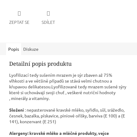
ZEPTAT SE
SDÍLET
Popis
Diskuze
Detailní popis produktu
Lyofilizací tedy sušením mrazem je sýr zbaven až 75%
vlhkosti a ve většině případů se stává velmi chutnou a
křupavou delikatesou.Lyofilizované tedy mrazem sušené sýry
které si uchovávají svoji chuť , veškeré nutriční hodnoty
, minerály a vitamíny.
Složení
: nepasterované kravské mléko, syřidlo, sůl, srážedlo,
česnek, bazalka, pískavice, piniové oříšky, barviva (E 100) a (E
141), konzervant (E 251)
Alergeny:
kravské mléko a mléčné produkty, vejce