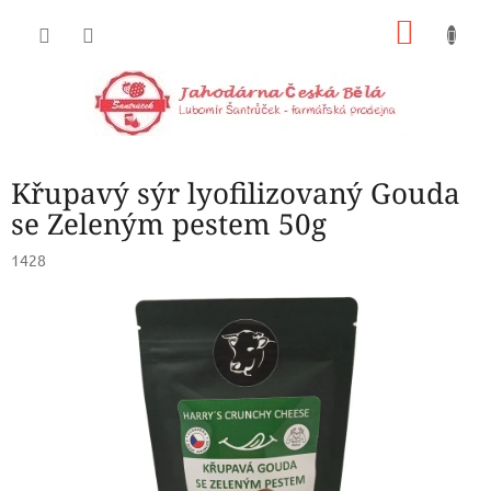
Přejít
NÁKU
na
obsah
KOŠÍK
Křupavý sýr lyofilizovaný Gouda
se Zeleným pestem 50g
1428