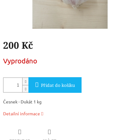
200 Kč
Měrná
Vyprodáno
cena:
Přidat do košíku
Česnek - Dukát 1 kg
Detailní informace