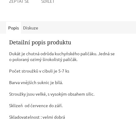
ZEPTAT SE
SDÍLET
Popis
Diskuze
Detailní popis produktu
Dukát je chutná odrůda kuchyňského paličáku. Jedná se
o poloraný ozimý širokolistý paličák.
Počet stroužků v cibuli je 5-7 ks
Barva vnějších suknic je bílá.
Stroužky jsou velké, s vysokým obsahem silic.
Sklizeň od července do září.
Skladovatelnost : velmi dobrá