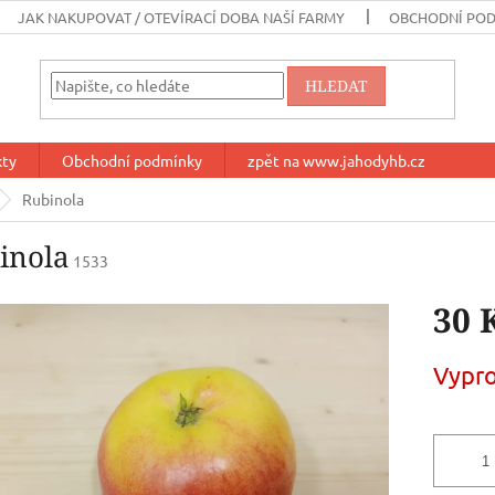
JAK NAKUPOVAT / OTEVÍRACÍ DOBA NAŠÍ FARMY
OBCHODNÍ PO
HLEDAT
kty
Obchodní podmínky
zpět na www.jahodyhb.cz
Rubinola
inola
1533
30 
Měrná
Vypr
cena: