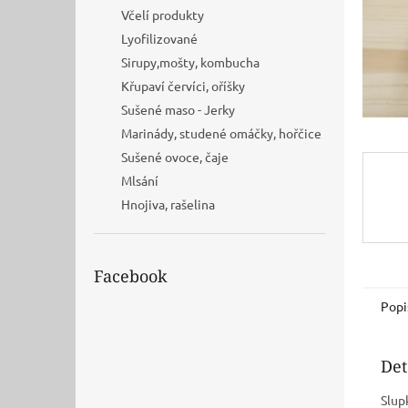
n
Včelí produkty
e
Lyofilizované
l
Sirupy,mošty, kombucha
Křupaví červíci, oříšky
Sušené maso - Jerky
Marinády, studené omáčky, hořčice
Sušené ovoce, čaje
Mlsání
Hnojiva, rašelina
Facebook
Popi
Det
Slup