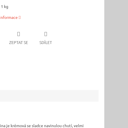
 1 kg
 informace
ZEPTAT SE
SDÍLET
ina je krémová se sladce navinulou chutí, velmi