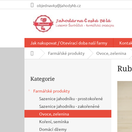
Přejít
objednavky@jahodyhb.cz
na
obsah
Jak nakupovat / Otevírací doba naší farmy
Konta
Domů
Farmářské produkty
Ovoce, zelenina
P
Rub
o
Přeskočit
s
Kategorie
kategorie
t
r
Farmářské produkty
a
Sazenice jahodníku - prostokořené
n
n
Sazenice jahodníku - zakořeněné
í
Ovoce, zelenina
p
Koření, semínka
a
Domácí džemy