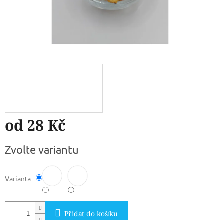
od
28 Kč
Měrná
Zvolte variantu
cena:
Varianta
Přidat do košíku