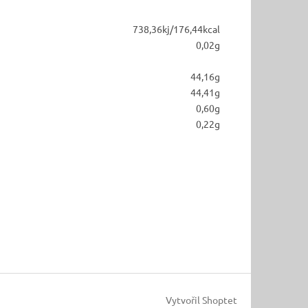
738,36kj/176,44kcal
0,02g
44,16g
44,41g
0,60g
0,22g
Vytvořil Shoptet