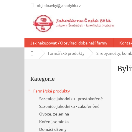
Přejít
objednavky@jahodyhb.cz
na
obsah
Jak nakupovat / Otevírací doba naší farmy
Konta
Domů
Farmářské produkty
Sirupy,mošty, kom
P
Byl
o
Přeskočit
s
Kategorie
kategorie
t
r
Farmářské produkty
a
Sazenice jahodníku - prostokořené
n
n
Sazenice jahodníku - zakořeněné
í
Ovoce, zelenina
p
Koření, semínka
a
Domácí džemy