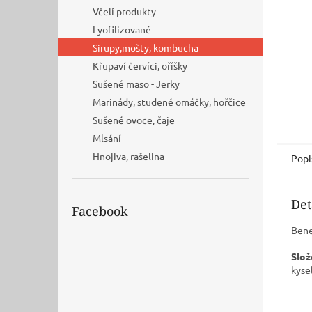
n
Včelí produkty
e
Lyofilizované
l
Sirupy,mošty, kombucha
Křupaví červíci, oříšky
Sušené maso - Jerky
Marinády, studené omáčky, hořčice
Sušené ovoce, čaje
Mlsání
Hnojiva, rašelina
Popi
Det
Facebook
Bene
Slože
kyse