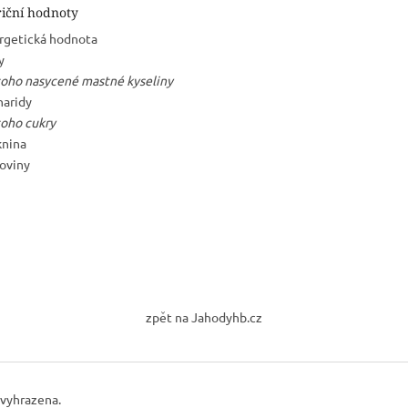
iční hodnoty
rgetická hodnota
y
toho nasycené mastné kyseliny
haridy
toho cukry
knina
koviny
zpět na Jahodyhb.cz
 vyhrazena.