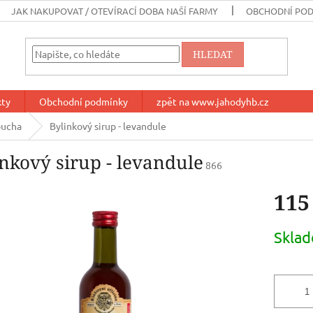
JAK NAKUPOVAT / OTEVÍRACÍ DOBA NAŠÍ FARMY
OBCHODNÍ PO
HLEDAT
kty
Obchodní podmínky
zpět na www.jahodyhb.cz
bucha
Bylinkový sirup - levandule
inkový sirup - levandule
866
115
Měrná
Skla
cena: