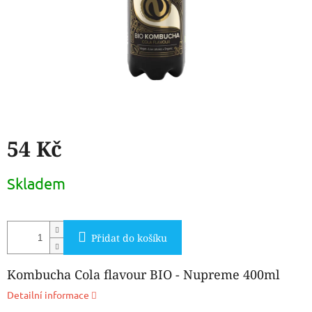
54 Kč
Měrná
Skladem
cena:
Přidat do košíku
Kombucha Cola flavour BIO - Nupreme 400ml
Detailní informace