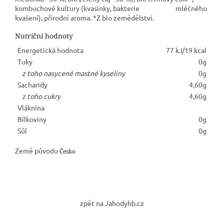
kombuchové kultury (kvasinky, bakterie mléčného
kvašení), přírodní aroma. *Z bio zemědělství.
Nutriční hodnoty
Energetická hodnota
77 kJ/19 kcal
Tuky
0g
z toho nasycené mastné kyseliny
0g
Sacharidy
4,60g
z toho cukry
4,60g
Vláknina
Bílkoviny
0g
Sůl
0g
Země původu
Česko
Z
á
zpět na Jahodyhb.cz
p
a