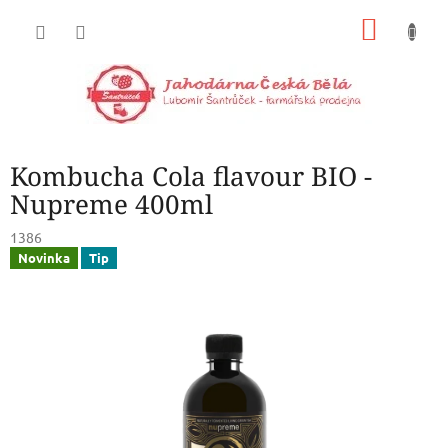
Přejít
NÁKU
na
obsah
KOŠÍK
Kombucha Cola flavour BIO -
Nupreme 400ml
1386
Novinka
Tip