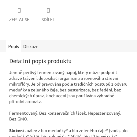
ZEPTAT SE
SDÍLET
Popis
Diskuze
Detailní popis produktu
Jemně perlivý fermentovaný nápoj, který může podpořit
zdravé trávení, detoxikaci organismu a rovnováhu střevní
mikroflóry. Je připravována podle tradičních postupů z odvaru
meduňky a zeleného čaje, bez pasterizace, bez ředění, bez
chemických úprav, k ochucení jsou používána výhradně
přírodní aromata.
Fermentovaný. Bez konzervačních látek. Nepasterizovaný.
Bez GMO.
Složení
: nálev z bio meduňky* a bio zeleného čaje* (voda, bio
meduňka* 50 %, bio zelený čaj* 50 %), bio třtinový cukr*,